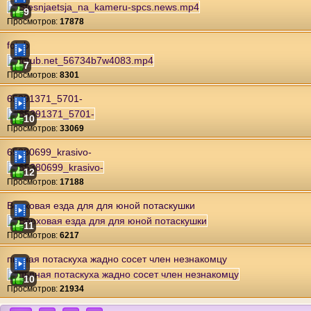
9
Проcмотров:
17878
fotub
7
Проcмотров:
8301
65391371_5701-
10
Проcмотров:
33069
65380699_krasivo-
12
Проcмотров:
17188
Верховая езда для для юной потаскушки
11
Проcмотров:
6217
пьяная потаскуха жадно сосет член незнакомцу
10
Проcмотров:
21934