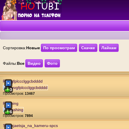
Сортировка:
Новые
По просмотрам
Скачке
Лайкам
Файлы:
Все
Видео
Фото
Rtvvgfplccclggcbdddd
3
Проcмотров:
13467
Flashing
6
Проcмотров:
7894
Stesnjaetsja_na_kameru-spcs