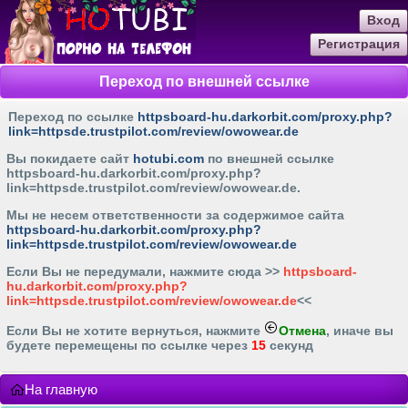
Вход
Регистрация
Переход по внешней ссылке
Переход по ссылке
httpsboard-hu.darkorbit.com/proxy.php?
link=httpsde.trustpilot.com/review/owowear.de
Вы покидаете сайт
hotubi.com
по внешней ссылке
httpsboard-hu.darkorbit.com/proxy.php?
link=httpsde.trustpilot.com/review/owowear.de
.
Мы не несем ответственности за содержимое сайта
httpsboard-hu.darkorbit.com/proxy.php?
link=httpsde.trustpilot.com/review/owowear.de
Если Вы не передумали, нажмите cюда >>
httpsboard-
hu.darkorbit.com/proxy.php?
link=httpsde.trustpilot.com/review/owowear.de
<<
Если Вы не хотите вернуться, нажмите
Отмена
, иначе вы
будете перемещены по ссылке через
15
секунд
На главную