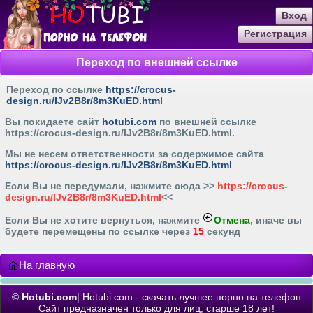
Вход
Регистрация
Переход по внешней ссылке
Переход по ссылке
https://crocus-
design.ru/IJv2B8r/8m3KuED.html
Вы покидаете сайт
hotubi.com
по внешней ссылке
https://crocus-design.ru/IJv2B8r/8m3KuED.html
.
Мы не несем ответственности за содержимое сайта
https://crocus-design.ru/IJv2B8r/8m3KuED.html
Если Вы не передумали, нажмите cюда >>
https://crocus-
design.ru/IJv2B8r/8m3KuED.html
<<
Если Вы не хотите вернуться, нажмите
Отмена
, иначе вы
будете перемещены по ссылке через
15
секунд
На главную
©
Hotubi.com
| Hotubi.com - скачать лучшее порно на телефон
Сайт предназначен только для лиц, старше 18 лет!