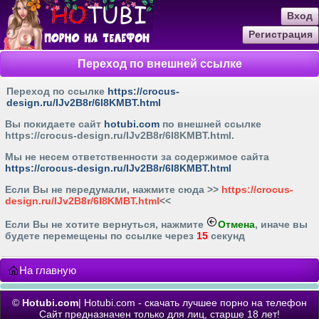
Вход
Регистрация
Переход по внешней ссылке
Переход по ссылке
https://crocus-
design.ru/IJv2B8r/6I8KMBT.html
Вы покидаете сайт
hotubi.com
по внешней ссылке
https://crocus-design.ru/IJv2B8r/6I8KMBT.html
.
Мы не несем ответственности за содержимое сайта
https://crocus-design.ru/IJv2B8r/6I8KMBT.html
Если Вы не передумали, нажмите cюда >>
https://crocus-
design.ru/IJv2B8r/6I8KMBT.html
<<
Если Вы не хотите вернуться, нажмите
Отмена
, иначе вы
будете перемещены по ссылке через
15
секунд
На главную
©
Hotubi.com
| Hotubi.com - скачать лучшее порно на телефон
Сайт предназначен только для лиц, старше 18 лет!