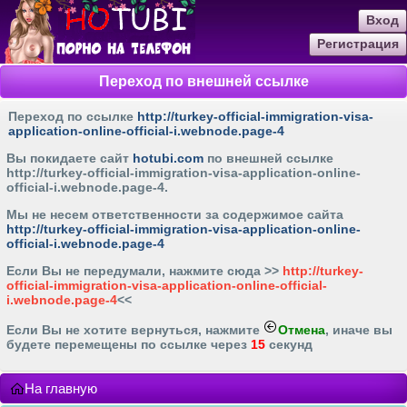
Вход
Регистрация
Переход по внешней ссылке
Переход по ссылке
http://turkey-official-immigration-visa-
application-online-official-i.webnode.page-4
Вы покидаете сайт
hotubi.com
по внешней ссылке
http://turkey-official-immigration-visa-application-online-
official-i.webnode.page-4
.
Мы не несем ответственности за содержимое сайта
http://turkey-official-immigration-visa-application-online-
official-i.webnode.page-4
Если Вы не передумали, нажмите cюда >>
http://turkey-
official-immigration-visa-application-online-official-
i.webnode.page-4
<<
Если Вы не хотите вернуться, нажмите
Отмена
, иначе вы
будете перемещены по ссылке через
15
секунд
На главную