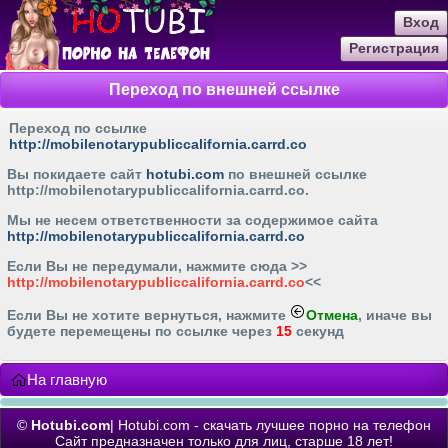
Вход
Регистрация
Переход по внешней ссылке
Переход по ссылке
http://mobilenotarypubliccalifornia.carrd.co
Вы покидаете сайт
hotubi.com
по внешней ссылке
http://mobilenotarypubliccalifornia.carrd.co
.
Мы не несем ответственности за содержимое сайта
http://mobilenotarypubliccalifornia.carrd.co
Если Вы не передумали, нажмите cюда >>
http://mobilenotarypubliccalifornia.carrd.co
<<
Если Вы не хотите вернуться, нажмите
Отмена
, иначе вы
будете перемещены по ссылке через
15
секунд
На главную
©
Hotubi.com
| Hotubi.com - скачать лучшее порно на телефон
Сайт предназначен только для лиц, старше 18 лет!