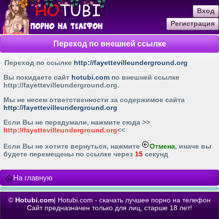
Вход
Регистрация
Переход по внешней ссылке
Переход по ссылке
http://fayettevilleunderground.org
Вы покидаете сайт
hotubi.com
по внешней ссылке
http://fayettevilleunderground.org
.
Мы не несем ответственности за содержимое сайта
http://fayettevilleunderground.org
Если Вы не передумали, нажмите cюда >>
http://fayettevilleunderground.org
<<
Если Вы не хотите вернуться, нажмите
Отмена
, иначе вы
будете перемещены по ссылке через
15
секунд
На главную
©
Hotubi.com
| Hotubi.com - скачать лучшее порно на телефон
Сайт предназначен только для лиц, старше 18 лет!