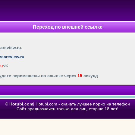
Переход по внешней ссылке
eareview.ru
.
imeareview.ru
ru
<<
будете перемещены по ссылке через
15
секунд
©
Hotubi.com
| Hotubi.com - скачать лучшее порно на телефон
Сайт предназначен только для лиц, старше 18 лет!