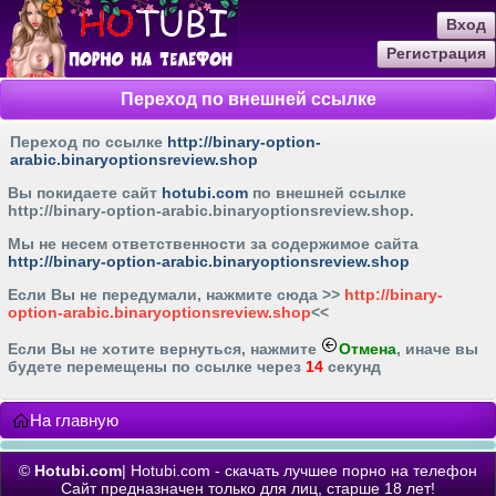
Вход
Регистрация
Переход по внешней ссылке
Переход по ссылке
http://binary-option-
arabic.binaryoptionsreview.shop
Вы покидаете сайт
hotubi.com
по внешней ссылке
http://binary-option-arabic.binaryoptionsreview.shop
.
Мы не несем ответственности за содержимое сайта
http://binary-option-arabic.binaryoptionsreview.shop
Если Вы не передумали, нажмите cюда >>
http://binary-
option-arabic.binaryoptionsreview.shop
<<
Если Вы не хотите вернуться, нажмите
Отмена
, иначе вы
будете перемещены по ссылке через
14
секунд
На главную
©
Hotubi.com
| Hotubi.com - скачать лучшее порно на телефон
Сайт предназначен только для лиц, старше 18 лет!